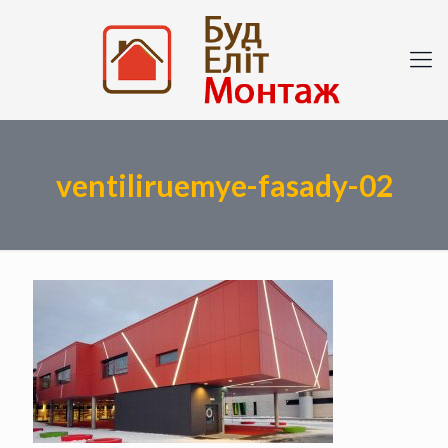
ventiliruemye-fasady-02