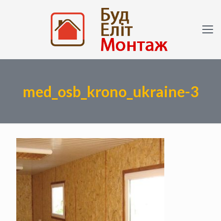
med_osb_krono_ukraine-3