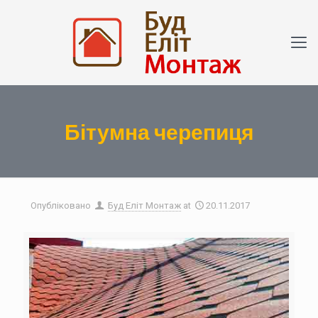
Бітумна черепиця
Опубліковано
Буд Еліт Монтаж
at
20.11.2017