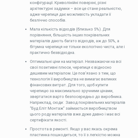
конфігурації. Криволінійні поверхні, різні
архітектурні задумки – все це стане реальністю,
адже черепиця дає можливість укладати її
безліччю способів.
Мала кількість відходів (близько 5%). Для
порівняння, більшість інших покрівельних
матеріалів дають багато відходів, аж до 50%, а
бітумна черепиця не тільки екологічно чиста, але і
практично безвідходна.
Оптимальні ціни на матеріал. Незважаючи на всі
свої позитивні плюси, черепиця є відносно
дешевим матеріалом. Це пов’язано з тим, що
технологія її виробництва не вимагає великих
фінансових витрат. Для того, щоб купити
черепицю за максимально зручними цінами,
звертатися варто безпосередньо до виробника.
Наприклад, сюди: Завод покрівельних матеріалів
“Буд Еліт Монтаж” займається виробництвом
цього роду матеріалів вже дуже давно і має всі
сертифікати якості.
Простота в ремонті. Якщо у вас якась окрема
пластинка пошкодиться, то її з легкістю можна