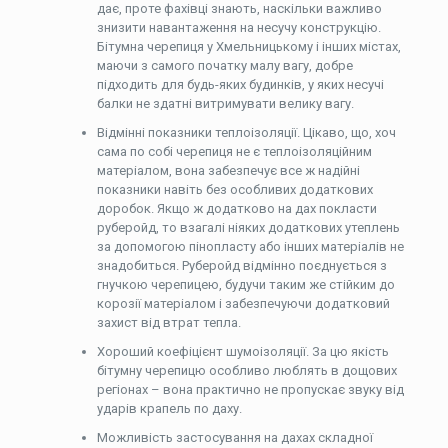
дає, проте фахівці знають, наскільки важливо
знизити навантаження на несучу конструкцію.
Бітумна черепиця у Хмельницькому і інших містах,
маючи з самого початку малу вагу, добре
підходить для будь-яких будинків, у яких несучі
балки не здатні витримувати велику вагу.
Відмінні показники теплоізоляції. Цікаво, що, хоч
сама по собі черепиця не є теплоізоляційним
матеріалом, вона забезпечує все ж надійні
показники навіть без особливих додаткових
доробок. Якщо ж додатково на дах покласти
руберойд, то взагалі ніяких додаткових утеплень
за допомогою пінопласту або інших матеріалів не
знадобиться. Руберойд відмінно поєднується з
гнучкою черепицею, будучи таким же стійким до
корозії матеріалом і забезпечуючи додатковий
захист від втрат тепла.
Хороший коефіцієнт шумоізоляції. За цю якість
бітумну черепицю особливо люблять в дощових
регіонах – вона практично не пропускає звуку від
ударів крапель по даху.
Можливість застосування на дахах складної