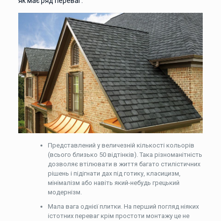
як має ряд переваг:
Представлений ​​у величезній кількості кольорів
(всього близько 50 відтінків). Така різноманітність
дозволяє втілювати в життя багато стилістичних
рішень і підігнати дах під готику, класицизм,
мінімалізм або навіть який-небудь грецький
модернізм.
Мала вага однієї плитки. На перший погляд ніяких
істотних переваг крім простоти монтажу це не