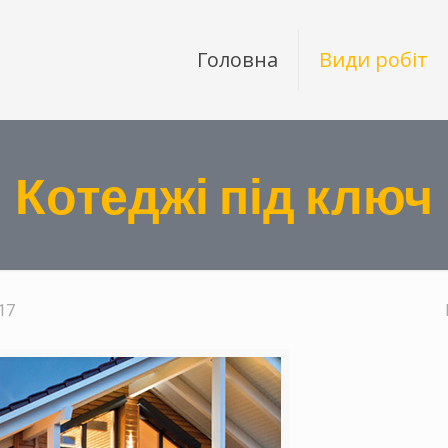
Головна
Види робіт
Котеджі під ключ
17