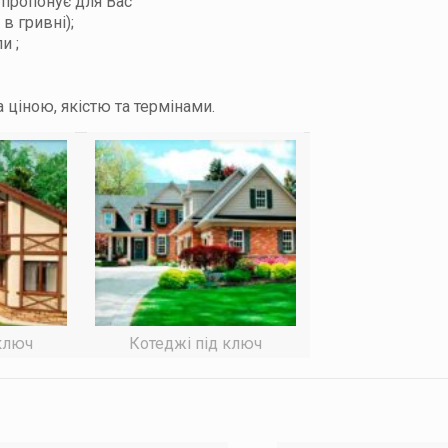
 пропонує для Вас
 в гривні);
и ;
 ціною, якістю та термінами.
ключ
Котеджі під ключ