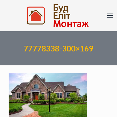
77778338-300×169