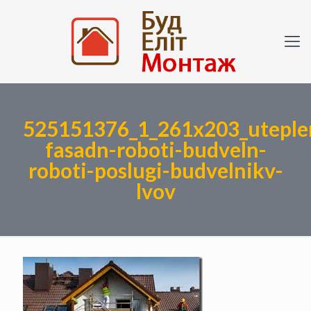
525151376_1_261x203_uteple
fasadn-roboti-budveln-
roboti-poslugi-budvelnikv-
lvov