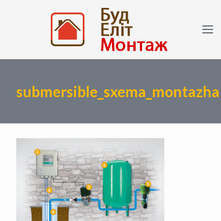
submersible_sxema_montazha