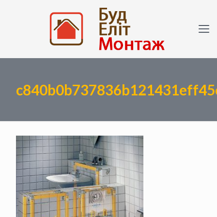
c840b0b737836b121431eff45