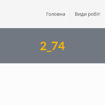
Головна
Види робіт
2_74