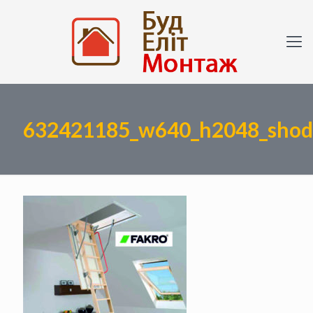
632421185_w640_h2048_shodi_