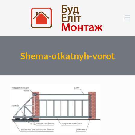
Shema-otkatnyh-vorot