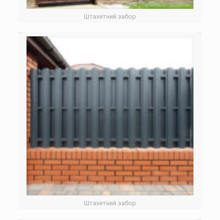
Штахетний забор
Штахетний забор