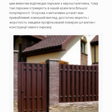
цим вимогам відповідає паркани з євроштахетника, тому
такі паркани отримують в нашій країні все більшої
популярності. Огорожа з металевих штахет має
привабливий зовнішній вигляд, достатню міцність і
жорсткість завдяки профільованій поверхні штахетин і
конструкції самого паркану.