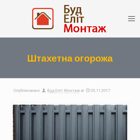
Штахетна огорожа
Опубліковано
Буд Еліт Монтаж
at
05.11.2017